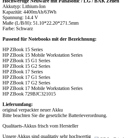
Hochwertige Neuware mit Panasonic / LG / BAK Zellen
Akkutyp: Lithium-Ion
Kapazität: 4400mAh/63Wh
Spannung: 14.4 V
Maße (L/B/H):
51.10*22.20*271.5
mm
Farbe: Schwarz
Passend für Notebooks mit der Bezeichnung:
HP ZBook 15 Series
HP ZBook 15 Mobile Workstation Series
HP ZBook 15 G1 Series
HP ZBook 15 G2 Series
HP ZBook 17 Series
HP ZBook 17 G1 Series
HP ZBook 17 G2 Series
HP ZBook 17 Mobile Workstation Series
HP ZBook 729BJC321015
Lieferumfang:
original verpackter neuer Akku
Bitte beachten Sie die gesetzliche Batterieverordnung.
Qualitaets-Akkus frisch vom Hersteller
Unsere Akkus sind qualitativ sehr hochwertig