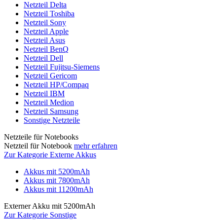
Netzteil Delta
Netzteil Toshiba
Netzteil Sony
Netzteil Apple
Netzteil Asus
Netzteil BenQ
Netzteil Dell
Netzteil Fujitsu-Siemens
Netzteil Gericom
Netzteil HP/Compaq
Netzteil IBM
Netzteil Medion
Netzteil Samsung
Sonstige Netzteile
Netzteile für Notebooks
Netzteil für Notebook
mehr erfahren
Zur Kategorie Externe Akkus
Akkus mit 5200mAh
Akkus mit 7800mAh
Akkus mit 11200mAh
Externer Akku mit 5200mAh
Zur Kategorie Sonstige