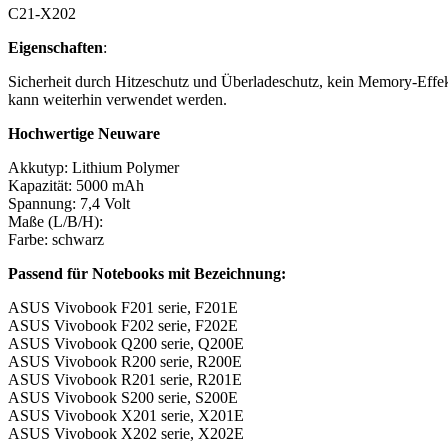
C21-X202
Eigenschaften
:
Sicherheit durch Hitzeschutz und Überladeschutz, kein Memory-Effekt
kann weiterhin verwendet werden.
Hochwertige Neuware
Akkutyp: Lithium Polymer
Kapazität: 5000 mAh
Spannung: 7,4 Volt
Maße (L/B/H):
Farbe: schwarz
Passend für Notebooks mit Bezeichnung:
ASUS Vivobook F201 serie, F201E
ASUS Vivobook F202 serie, F202E
ASUS Vivobook Q200 serie, Q200E
ASUS Vivobook R200 serie, R200E
ASUS Vivobook R201 serie, R201E
ASUS Vivobook S200 serie, S200E
ASUS Vivobook X201 serie, X201E
ASUS Vivobook X202 serie, X202E