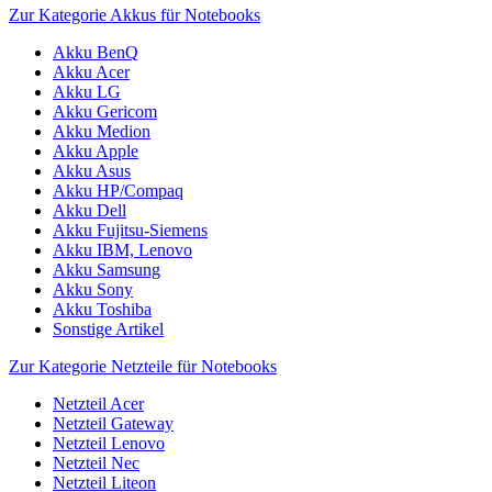
Zur Kategorie Akkus für Notebooks
Akku BenQ
Akku Acer
Akku LG
Akku Gericom
Akku Medion
Akku Apple
Akku Asus
Akku HP/Compaq
Akku Dell
Akku Fujitsu-Siemens
Akku IBM, Lenovo
Akku Samsung
Akku Sony
Akku Toshiba
Sonstige Artikel
Zur Kategorie Netzteile für Notebooks
Netzteil Acer
Netzteil Gateway
Netzteil Lenovo
Netzteil Nec
Netzteil Liteon