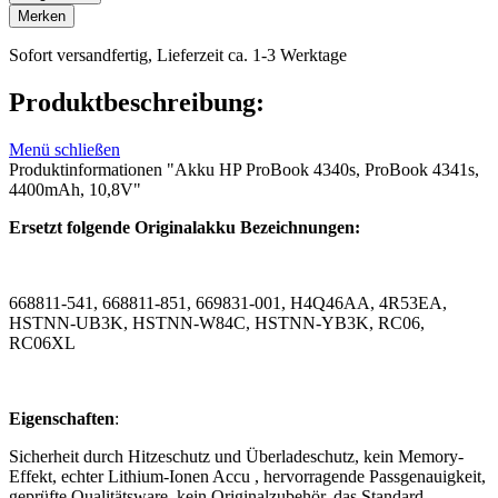
Merken
Sofort versandfertig, Lieferzeit ca. 1-3 Werktage
Produktbeschreibung:
Menü schließen
Produktinformationen "Akku HP ProBook 4340s, ProBook 4341s,
4400mAh, 10,8V"
Ersetzt folgende Originalakku Bezeichnungen:
668811-541, 668811-851, 669831-001, H4Q46AA, 4R53EA,
HSTNN-UB3K, HSTNN-W84C, HSTNN-YB3K, RC06,
RC06XL
Eigenschaften
:
Sicherheit durch Hitzeschutz und Überladeschutz, kein Memory-
Effekt, echter Lithium-Ionen Accu , hervorragende Passgenauigkeit,
geprüfte Qualitätsware, kein Originalzubehör, das Standard