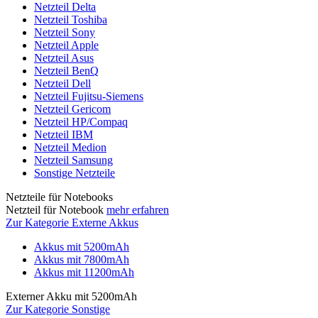
Netzteil Delta
Netzteil Toshiba
Netzteil Sony
Netzteil Apple
Netzteil Asus
Netzteil BenQ
Netzteil Dell
Netzteil Fujitsu-Siemens
Netzteil Gericom
Netzteil HP/Compaq
Netzteil IBM
Netzteil Medion
Netzteil Samsung
Sonstige Netzteile
Netzteile für Notebooks
Netzteil für Notebook
mehr erfahren
Zur Kategorie Externe Akkus
Akkus mit 5200mAh
Akkus mit 7800mAh
Akkus mit 11200mAh
Externer Akku mit 5200mAh
Zur Kategorie Sonstige