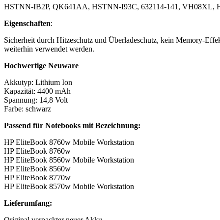
HSTNN-IB2P, QK641AA, HSTNN-I93C, 632114-141, VH08XL, 
Eigenschaften
:
Sicherheit durch Hitzeschutz und Überladeschutz, kein Memory-Effekt
weiterhin verwendet werden.
Hochwertige Neuware
Akkutyp: Lithium Ion
Kapazität: 4400 mAh
Spannung: 14,8 Volt
Farbe: schwarz
Passend für Notebooks mit Bezeichnung:
HP EliteBook 8760w Mobile Workstation
HP EliteBook 8760w
HP EliteBook 8560w Mobile Workstation
HP EliteBook 8560w
HP EliteBook 8770w
HP EliteBook 8570w Mobile Workstation
Lieferumfang:
Original verpackter neuer Akku