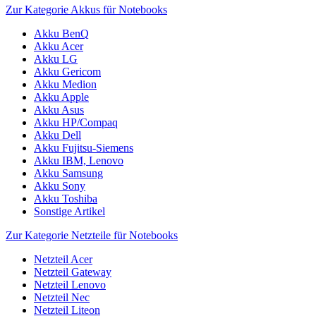
Zur Kategorie Akkus für Notebooks
Akku BenQ
Akku Acer
Akku LG
Akku Gericom
Akku Medion
Akku Apple
Akku Asus
Akku HP/Compaq
Akku Dell
Akku Fujitsu-Siemens
Akku IBM, Lenovo
Akku Samsung
Akku Sony
Akku Toshiba
Sonstige Artikel
Zur Kategorie Netzteile für Notebooks
Netzteil Acer
Netzteil Gateway
Netzteil Lenovo
Netzteil Nec
Netzteil Liteon