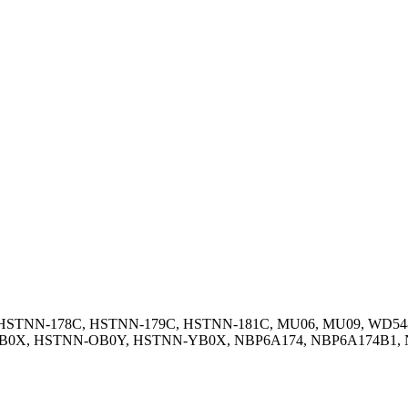
STNN-178C, HSTNN-179C, HSTNN-181C, MU06, MU09, WD5
, HSTNN-OB0Y, HSTNN-YB0X, NBP6A174, NBP6A174B1, NBP6A