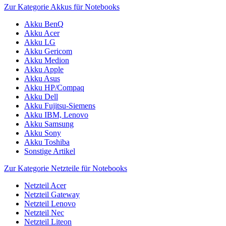
Zur Kategorie Akkus für Notebooks
Akku BenQ
Akku Acer
Akku LG
Akku Gericom
Akku Medion
Akku Apple
Akku Asus
Akku HP/Compaq
Akku Dell
Akku Fujitsu-Siemens
Akku IBM, Lenovo
Akku Samsung
Akku Sony
Akku Toshiba
Sonstige Artikel
Zur Kategorie Netzteile für Notebooks
Netzteil Acer
Netzteil Gateway
Netzteil Lenovo
Netzteil Nec
Netzteil Liteon