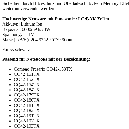
Sicherheit durch Hitzeschutz und Überladeschutz, kein Memory-Effekt
weiterhin verwendet werden.
Hochwertige Neuware mit Panasonic / LG/BAK Zellen
Akkutyp: Lithium Ion
Kapazität: 6600mAh/73Wh
Spannung: 11.1V
Maße (L/B/H): 204.9*52.25*39.96mm
Farbe: schwarz
Passend für Notebooks
mit der Bezeichnung:
Compaq Presario CQ42-153TX
CQ42-151TX
CQ42-152TX
CQ42-154TX
CQ42-184TX
CQ42-179TX
CQ42-180TX
CQ42-181TX
CQ42-182TX
CQ42-191TX
CQ42-192TX
CQ42-193TX