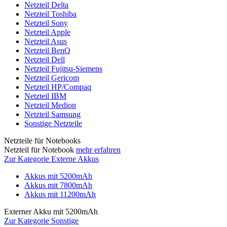
Netzteil Delta
Netzteil Toshiba
Netzteil Sony
Netzteil Apple
Netzteil Asus
Netzteil BenQ
Netzteil Dell
Netzteil Fujitsu-Siemens
Netzteil Gericom
Netzteil HP/Compaq
Netzteil IBM
Netzteil Medion
Netzteil Samsung
Sonstige Netzteile
Netzteile für Notebooks
Netzteil für Notebook
mehr erfahren
Zur Kategorie Externe Akkus
Akkus mit 5200mAh
Akkus mit 7800mAh
Akkus mit 11200mAh
Externer Akku mit 5200mAh
Zur Kategorie Sonstige