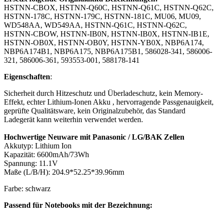
HSTNN-CBOX, HSTNN-Q60C, HSTNN-Q61C, HSTNN-Q62C,
HSTNN-178C, HSTNN-179C, HSTNN-181C, MU06, MU09,
WD548AA, WD549AA, HSTNN-Q61C, HSTNN-Q62C,
HSTNN-CBOW, HSTNN-IB0N, HSTNN-IB0X, HSTNN-IB1E,
HSTNN-OB0X, HSTNN-OB0Y, HSTNN-YB0X, NBP6A174,
NBP6A174B1, NBP6A175, NBP6A175B1, 586028-341, 586006-
321, 586006-361, 593553-001, 588178-141
Eigenschaften
:
Sicherheit durch Hitzeschutz und Überladeschutz, kein Memory-
Effekt, echter Lithium-Ionen Akku , hervorragende Passgenauigkeit,
geprüfte Qualitätsware, kein Originalzubehör, das Standard
Ladegerät kann weiterhin verwendet werden.
Hochwertige Neuware mit Panasonic / LG/BAK Zellen
Akkutyp: Lithium Ion
Kapazität: 6600mAh/73Wh
Spannung: 11.1V
Maße (L/B/H): 204.9*52.25*39.96mm
Farbe: schwarz
Passend für Notebooks
mit der Bezeichnung: