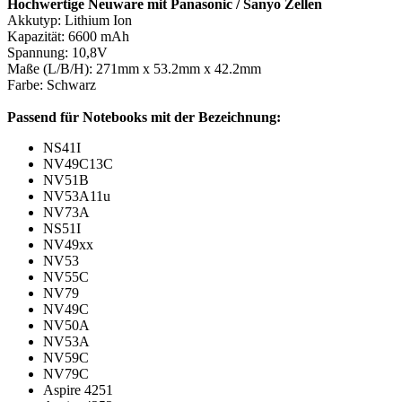
Hochwertige Neuware mit Panasonic / Sanyo Zellen
Akkutyp: Lithium Ion
Kapazität: 6600 mAh
Spannung: 10,8V
Maße (L/B/H): 271mm x 53.2mm x 42.2mm
Farbe: Schwarz
Passend für Notebooks mit der Bezeichnung:
NS41I
NV49C13C
NV51B
NV53A11u
NV73A
NS51I
NV49xx
NV53
NV55C
NV79
NV49C
NV50A
NV53A
NV59C
NV79C
Aspire 4251