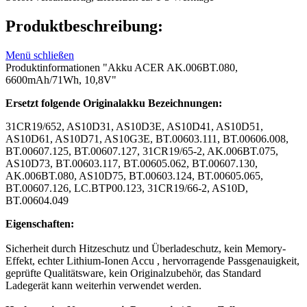
Produktbeschreibung:
Menü schließen
Produktinformationen "Akku ACER AK.006BT.080,
6600mAh/71Wh, 10,8V"
Ersetzt folgende Originalakku Bezeichnungen:
31CR19/652, AS10D31, AS10D3E, AS10D41, AS10D51,
AS10D61, AS10D71, AS10G3E, BT.00603.111, BT.00606.008,
BT.00607.125, BT.00607.127, 31CR19/65-2, AK.006BT.075,
AS10D73, BT.00603.117, BT.00605.062, BT.00607.130,
AK.006BT.080, AS10D75, BT.00603.124, BT.00605.065,
BT.00607.126, LC.BTP00.123, 31CR19/66-2, AS10D,
BT.00604.049
Eigenschaften:
Sicherheit durch Hitzeschutz und Überladeschutz, kein Memory-
Effekt, echter Lithium-Ionen Accu , hervorragende Passgenauigkeit,
geprüfte Qualitätsware, kein Originalzubehör, das Standard
Ladegerät kann weiterhin verwendet werden.