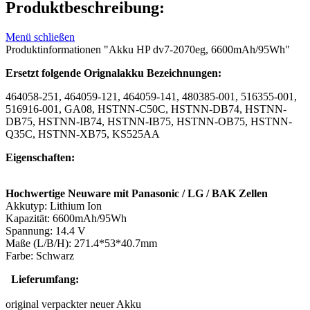
Produktbeschreibung:
Menü schließen
Produktinformationen "Akku HP dv7-2070eg, 6600mAh/95Wh"
Ersetzt folgende Orignalakku Bezeichnungen:
464058-251, 464059-121, 464059-141, 480385-001, 516355-001,
516916-001, GA08, HSTNN-C50C, HSTNN-DB74, HSTNN-
DB75, HSTNN-IB74, HSTNN-IB75, HSTNN-OB75, HSTNN-
Q35C, HSTNN-XB75, KS525AA
Eigenschaften:
Hochwertige Neuware mit Panasonic / LG / BAK Zellen
Akkutyp: Lithium Ion
Kapazität: 6600mAh/95Wh
Spannung: 14.4 V
Maße (L/B/H): 271.4*53*40.7mm
Farbe: Schwarz
Lieferumfang:
original verpackter neuer Akku