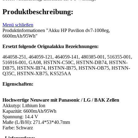
Produktbeschreibung:
Menü schließen
Produktinformationen "Akku HP Pavilion dv7-1008eg,
6600mAh/95Wh"
Ersetzt folgende Orignalakku Bezeichnungen:
464058-251, 464059-121, 464059-141, 480385-001, 516355-001,
516916-001, GA08, HSTNN-C50C, HSTNN-DB74, HSTNN-
DB75, HSTNN-IB74, HSTNN-IB75, HSTNN-OB75, HSTNN-
Q35C, HSTNN-XB75, KS525AA
Eigenschaften:
Hochwertige Neuware mit Panasonic / LG / BAK Zellen
Akkutyp: Lithium Ion
Kapazität: 6600mAh/95Wh
Spannung: 14.4 V
Maße (L/B/H): 271.4*53*40.7mm
Farbe: Schwarz