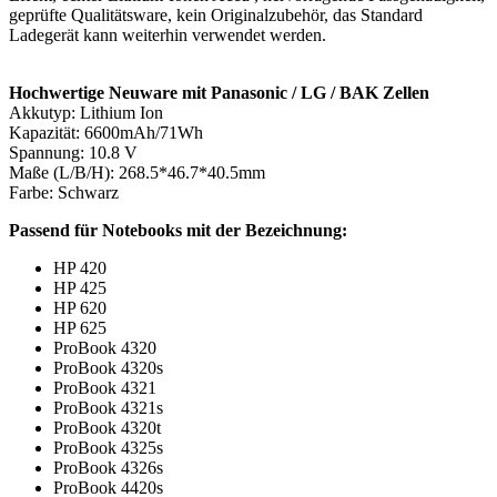
geprüfte Qualitätsware, kein Originalzubehör, das Standard
Ladegerät kann weiterhin verwendet werden.
Hochwertige Neuware mit Panasonic / LG / BAK Zellen
Akkutyp: Lithium Ion
Kapazität: 6600mAh/71Wh
Spannung: 10.8 V
Maße (L/B/H): 268.5*46.7*40.5mm
Farbe: Schwarz
Passend für Notebooks mit der Bezeichnung:
HP 420
HP 425
HP 620
HP 625
ProBook 4320
ProBook 4320s
ProBook 4321
ProBook 4321s
ProBook 4320t
ProBook 4325s
ProBook 4326s
ProBook 4420s