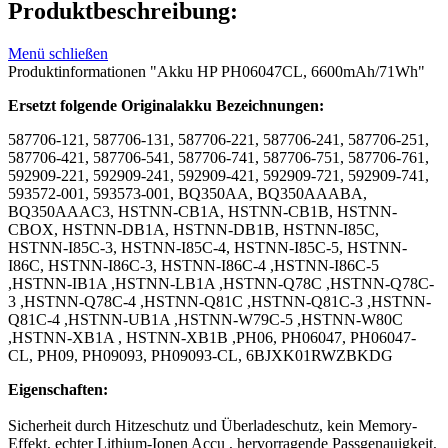
Produktbeschreibung:
Menü schließen
Produktinformationen "Akku HP PH06047CL, 6600mAh/71Wh"
Ersetzt folgende Originalakku Bezeichnungen:
587706-121, 587706-131, 587706-221, 587706-241, 587706-251,
587706-421, 587706-541, 587706-741, 587706-751, 587706-761,
592909-221, 592909-241, 592909-421, 592909-721, 592909-741,
593572-001, 593573-001, BQ350AA, BQ350AAABA,
BQ350AAAC3, HSTNN-CB1A, HSTNN-CB1B, HSTNN-
CBOX, HSTNN-DB1A, HSTNN-DB1B, HSTNN-I85C,
HSTNN-I85C-3, HSTNN-I85C-4, HSTNN-I85C-5, HSTNN-
I86C, HSTNN-I86C-3, HSTNN-I86C-4 ,HSTNN-I86C-5
,HSTNN-IB1A ,HSTNN-LB1A ,HSTNN-Q78C ,HSTNN-Q78C-
3 ,HSTNN-Q78C-4 ,HSTNN-Q81C ,HSTNN-Q81C-3 ,HSTNN-
Q81C-4 ,HSTNN-UB1A ,HSTNN-W79C-5 ,HSTNN-W80C
,HSTNN-XB1A , HSTNN-XB1B ,PH06, PH06047, PH06047-
CL, PH09, PH09093, PH09093-CL, 6BJXK01RWZBKDG
Eigenschaften:
Sicherheit durch Hitzeschutz und Überladeschutz, kein Memory-
Effekt, echter Lithium-Ionen Accu , hervorragende Passgenauigkeit,