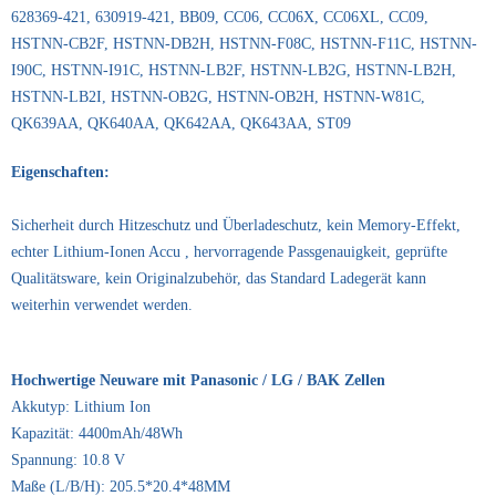
628369-421, 630919-421, BB09, CC06, CC06X, CC06XL, CC09,
HSTNN-CB2F, HSTNN-DB2H, HSTNN-F08C, HSTNN-F11C, HSTNN-
I90C, HSTNN-I91C, HSTNN-LB2F, HSTNN-LB2G, HSTNN-LB2H,
HSTNN-LB2I, HSTNN-OB2G, HSTNN-OB2H, HSTNN-W81C,
QK639AA, QK640AA, QK642AA, QK643AA, ST09
Eigenschaften:
Sicherheit durch Hitzeschutz und Überladeschutz, kein Memory-Effekt,
echter Lithium-Ionen Accu , hervorragende Passgenauigkeit, geprüfte
Qualitätsware, kein Originalzubehör, das Standard Ladegerät kann
weiterhin verwendet werden.
Hochwertige Neuware mit Panasonic / LG / BAK Zellen
Akkutyp: Lithium Ion
Kapazität: 4400mAh/48Wh
Spannung: 10.8 V
Maße (L/B/H): 205.5*20.4*48MM