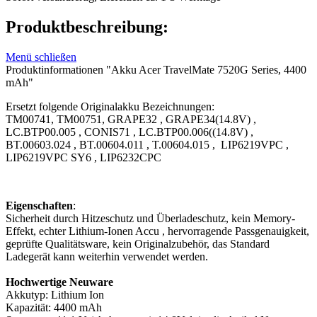
Produktbeschreibung:
Menü schließen
Produktinformationen "Akku Acer TravelMate 7520G Series, 4400
mAh"
Ersetzt folgende Originalakku Bezeichnungen:
TM00741,
TM00751,
GRAPE32
,
GRAPE34(14.8V)
,
LC.BTP00.005
,
CONIS71
,
LC.BTP00.006((14.8V)
,
BT.00603.024
,
BT.00604.011
,
T.00604.015
,
LIP6219VPC
,
LIP6219VPC SY6
,
LIP6232CPC
Eigenschaften
:
Sicherheit durch Hitzeschutz und Überladeschutz, kein Memory-
Effekt, echter Lithium-Ionen Accu , hervorragende Passgenauigkeit,
geprüfte Qualitätsware, kein Originalzubehör, das Standard
Ladegerät kann weiterhin verwendet werden.
Hochwertige Neuware
Akkutyp: Lithium Ion
Kapazität: 4400 mAh