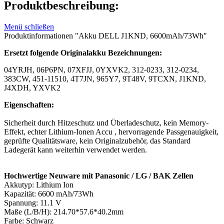
Produktbeschreibung:
Menü schließen
Produktinformationen "Akku DELL J1KND, 6600mAh/73Wh"
Ersetzt folgende Originalakku Bezeichnungen:
04YRJH, 06P6PN, 07XFJJ, 0YXVK2, 312-0233, 312-0234,
383CW, 451-11510, 4T7JN, 965Y7, 9T48V, 9TCXN, J1KND,
J4XDH, YXVK2
Eigenschaften:
Sicherheit durch Hitzeschutz und Überladeschutz, kein Memory-
Effekt, echter Lithium-Ionen Accu , hervorragende Passgenauigkeit,
geprüfte Qualitätsware, kein Originalzubehör, das Standard
Ladegerät kann weiterhin verwendet werden.
Hochwertige Neuware mit Panasonic / LG / BAK Zellen
Akkutyp: Lithium Ion
Kapazität: 6600 mAh/73Wh
Spannung: 11.1 V
Maße (L/B/H): 214.70*57.6*40.2mm
Farbe: Schwarz