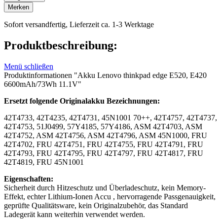
Merken
Sofort versandfertig, Lieferzeit ca. 1-3 Werktage
Produktbeschreibung:
Menü schließen
Produktinformationen "Akku Lenovo thinkpad edge E520, E420
6600mAh/73Wh 11.1V"
Ersetzt folgende Originalakku Bezeichnungen:
42T4733, 42T4235, 42T4731, 45N1001 70++, 42T4757, 42T4737,
42T4753, 51J0499, 57Y4185, 57Y4186, ASM 42T4703, ASM
42T4752, ASM 42T4756, ASM 42T4796, ASM 45N1000, FRU
42T4702, FRU 42T4751, FRU 42T4755, FRU 42T4791, FRU
42T4793, FRU 42T4795, FRU 42T4797, FRU 42T4817, FRU
42T4819, FRU 45N1001
Eigenschaften:
Sicherheit durch Hitzeschutz und Überladeschutz, kein Memory-
Effekt, echter Lithium-Ionen Accu , hervorragende Passgenauigkeit,
geprüfte Qualitätsware, kein Originalzubehör, das Standard
Ladegerät kann weiterhin verwendet werden.