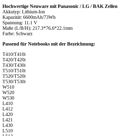
Hochwertige Neuware mit Panasonic / LG / BAK Zellen
Akkutyp: Lithium-Ion
Kapazität: 6600mAh/73Wh
Spannung: 11.1 V
Maße (L/B/H): 217.3*76.6*22.1mm
Farbe: Schwarz
Passend für Notebooks mit der Bezeichnung:
T410/T410i
T420/T420i
T430/T430i
T510/T510i
T520/T520i
T530/T530i
W510
W520
W530
L410
L412
L420
L421
L430
L510