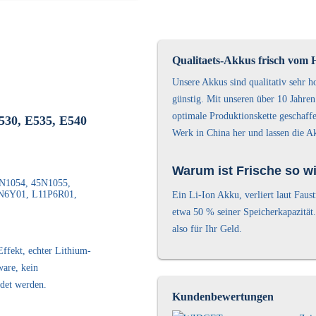
Qualitaets-Akkus frisch vom H
Unsere Akkus sind qualitativ sehr h
günstig. Mit unseren über 10 Jahre
optimale Produktionskette geschaffe
530, E535, E540
Werk in China her und lassen die Ak
Warum ist Frische so wi
N1054, 45N1055,
N6Y01, L11P6R01,
Ein Li-Ion Akku, verliert laut Fau
etwa 50 % seiner Speicherkapazität.
also für Ihr Geld.
ffekt, echter Lithium-
ware, kein
ndet werden.
Kundenbewertungen