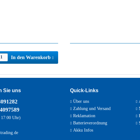
In den Warenkorb
n Sie uns
Quick-Links
4091282
Über uns
A
Zahlung und Versand
N
 4097589
Reklamation
E
 17:00 Uhr)
Batterieverordnung
S
Akku Infos
trading.de