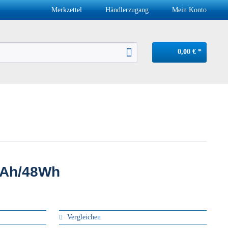
Merkzettel
Händlerzugang
Mein Konto
0,00 € *
mAh/48Wh
Vergleichen