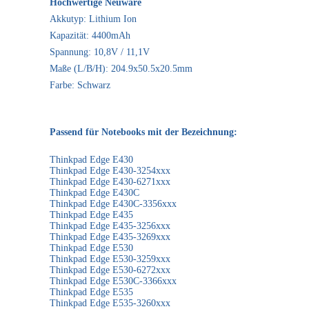
Hochwertige Neuware
Akkutyp: Lithium Ion
Kapazität: 4400mAh
Spannung: 10,8V / 11,1V
Maße (L/B/H): 204.9x50.5x20.5mm
Farbe: Schwarz
Passend für Notebooks mit der Bezeichnung:
Thinkpad Edge E430
Thinkpad Edge E430-3254xxx
Thinkpad Edge E430-6271xxx
Thinkpad Edge E430C
Thinkpad Edge E430C-3356xxx
Thinkpad Edge E435
Thinkpad Edge E435-3256xxx
Thinkpad Edge E435-3269xxx
Thinkpad Edge E530
Thinkpad Edge E530-3259xxx
Thinkpad Edge E530-6272xxx
Thinkpad Edge E530C-3366xxx
Thinkpad Edge E535
Thinkpad Edge E535-3260xxx