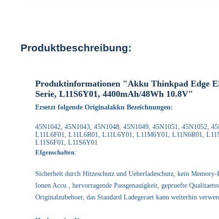
Produktbeschreibung:
Produktinformationen "Akku Thinkpad Edge E
Serie, L11S6Y01, 4400mAh/48Wh 10.8V"
Ersetzt folgende Originalakku Bezeichnungen:
45N1042, 45N1043, 45N1048, 45N1049, 45N1051, 45N1052, 45
L11L6F01, L11L6R01, L11L6Y01, L11M6Y01, L11N6R01, L11
L11S6F01, L11S6Y01
EIgenschaften
:
Sicherheit durch Hitzeschutz und Ueberladeschutz, kein Memory-E
Ionen Accu , hervorragende Passgenauigkeit, gepruefte Qualitaets
Originalzubehoer, das Standard Ladegeraet kann weiterhin verwe