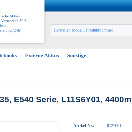
frische Akkus
 Versand ab 50 €
dweit
eferung (24h)
otebooks
Externe Akkus
Sonstige
35, E540 Serie, L11S6Y01, 4400
Artikel-Nr.:
8127001