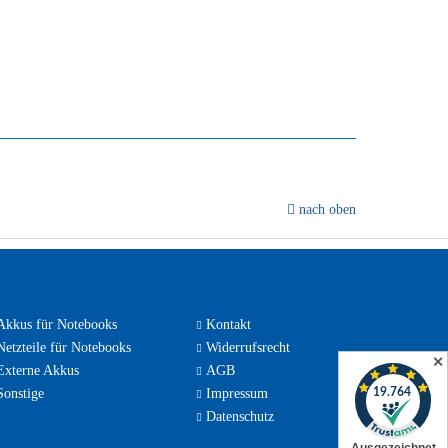
nach oben
kkus für Notebooks
Kontakt
etzteile für Notebooks
Widerrufsrecht
✕
xterne Akkus
AGB
onstige
Impressum
Datenschutz